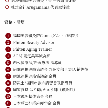
第2回国際美容鍼灸学会 一般講演発表
株式会社Arugamama 代表取締役
資格・所属
福岡美容鍼灸院Cannaグループ総院長
Phiten Beauty Adviser
Phiten Aging Trainer
ACAJ 認定美容鍼灸師
西式健康法/断食療法 指導員
病鍼連携連絡協議会 九州支部 世話人補佐役
病鍼連携連絡協議会 会員
防災士/福岡市救命講習普及指導員
国家資格 はり師/きゅう師（鍼灸師）
日本鍼灸整体協会 会員
日本顔面神経麻痺学会 会員