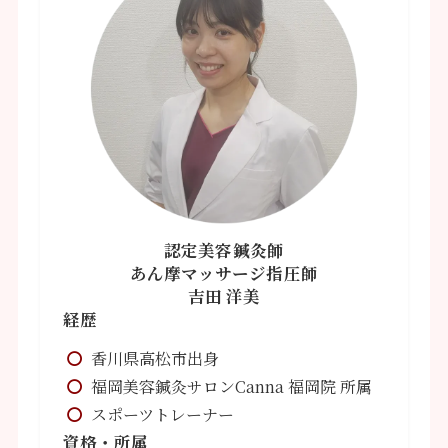
認定美容
鍼灸師
あん摩マッサージ指圧師
吉田 洋美
経歴
香川県高松市出身
福岡美容鍼灸サロンCanna 福岡院 所属
スポーツトレーナー
資格・所属