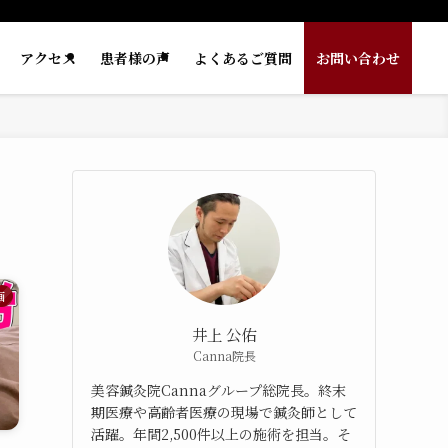
アクセス
患者様の声
よくあるご質問
お問い合わせ
画
井上 公佑
Canna院長
美容鍼灸院Cannaグループ総院長。終末
期医療や高齢者医療の現場で鍼灸師として
活躍。年間2,500件以上の施術を担当。そ