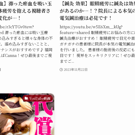
瘀血】滞った瘀血を吸い玉
【鍼灸 効果】眼精疲労に鍼灸は効
体疲労を抱える視聴者さ
があるのか…！？院長による本気
変化が…！
電気鍼治療は必見です！
u.be/r3cYTGv0tew?
https://youtu.be/w5E6Xm__kUg?
hared 滞った瘀血には吸い玉療
feature=shared 眼精疲労にお悩みの方
め込みすぎると様々な身体の不
鍼灸治療がおすすめ！ 眼精疲労で目元や
す。溜め込みすぎないことと、
ガチガチの患者様に院長が本気の電気鍼治
ナンスがおすすめです♪ 福岡
を行いました。 患者様の施術後の反応に
ばCanna！ぜひ最後までご視
目です！ 視界をスッキリクリアに！ぜひ
までご...
日
2023年11月22日
YouTube動画