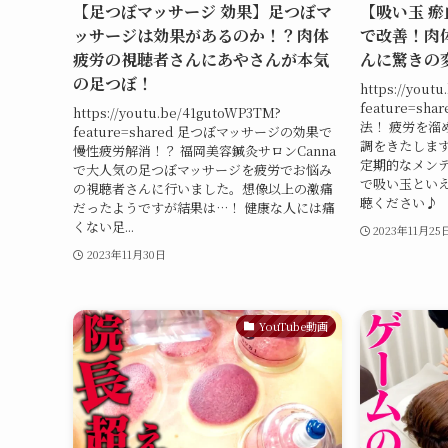
【足つぼマッサージ 効果】足つぼマ
【吸い玉 
ッサージは効果があるのか！？肉体
で改善！肉
疲労の視聴者さんにあやさんが本気
んに驚きの
の足つぼ！
https://yout
feature=s
https://youtu.be/41gutoWP3TM?
法！ 疲労を溜
feature=shared 足つぼマッサージの効果で
調をきたしま
慢性疲労解消！？ 福岡美容鍼灸サロンCanna
定期的なメンテ
で大人気の足つぼマッサージを疲労でお悩み
で吸い玉といえ
の視聴者さんに行いました。想像以上の激痛
聴ください♪
だったようですが結果は…！ 健康な人には痛
くない足...
2023年11月25
2023年11月30日
YouTube動画