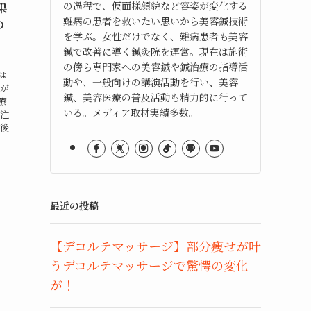
の過程で、仮面様顔貌など容姿が変化する
果
難病の患者を救いたい思いから美容鍼技術
の
を学ぶ。女性だけでなく、難病患者も美容
鍼で改善に導く鍼灸院を運営。現在は施術
の傍ら専門家への美容鍼や鍼治療の指導活
には
動や、一般向けの講演活動を行い、美容
首が
鍼、美容医療の普及活動も精力的に行って
療
いる。メディア取材実績多数。
も注
最後
最近の投稿
【デコルテマッサージ】部分痩せが叶
うデコルテマッサージで驚愕の変化
が！