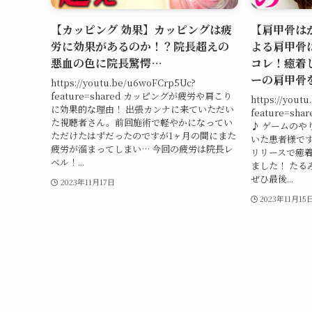
【カッピング 効果】カッピングは疲
【肩甲骨はが
労に効果があるのか！？院長超えの
よる肩甲骨
悪血の色に院長驚愕…
コレ！癒着
ーの肩甲骨
https://youtu.be/u6woFCrp5Uc?
feature=shared カッピングが疲労や肩こり
https://yout
に効果的な理由！ 出張カンナに来ていただい
feature=s
た視聴者さん。前回施術で軽やかになってい
♪ ゲームのや
ただけたはずだったのですが1ヶ月の間にまた
いた患者様です
疲労が溜まってしまい… 今回の疲労は院長レ
リリースで癒
ベル！...
ました！ たる
ぜひ最後...
2023年11月17日
2023年11月15