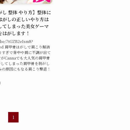
し 整体 やり方】整体に
はがしの正しいやり方は
してしまった美女ゲーマ
をはがします！
u.be/7tGZB2eIsm8?
hared 肩甲骨はがしで肩こり解消
りすぎで背中や肩に不調が出て
がCannaでも大人気の肩甲骨
着してしまった肩甲骨を剥がし
みの原因にもなる肩こり撃退！
日
1