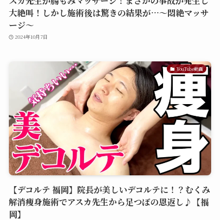
スカ先生が腸もみマッサージ！まさかの事故が発生し
大絶叫！しかし施術後は驚きの結果が…〜悶絶マッサ
ージ〜
2024年10月7日
YouTube動画
【デコルテ 福岡】院長が美しいデコルテに！？むくみ
解消痩身施術でアスカ先生から足つぼの恩返し♪【福
岡】