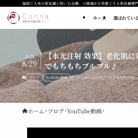
福岡で人気の美容鍼と吸い玉治療、小顔矯正を得意とする美容鍼専
ホーム
選ばれてい
【水光注射 効果】老化肌
2025
8/29
でもちもちプルプル♪
ブログ
YouTube動画
2024年5月30日
2025年8月29日
ホーム
ブログ
YouTube動画