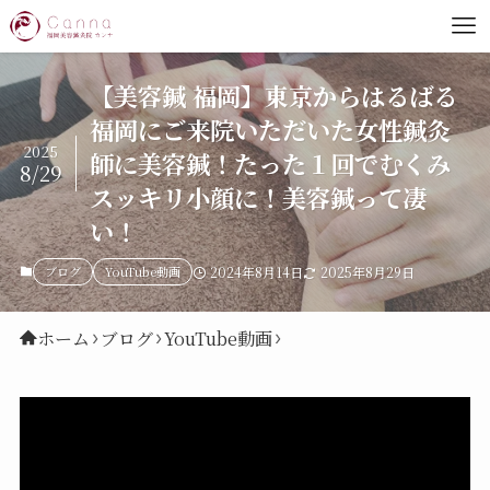
【美容鍼 福岡】東京からはるばる
福岡にご来院いただいた女性鍼灸
2025
師に美容鍼！たった１回でむくみ
8/29
スッキリ小顔に！美容鍼って凄
い！
ブログ
YouTube動画
2024年8月14日
2025年8月29日
ホーム
ブログ
YouTube動画