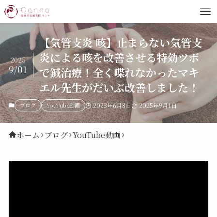
【気管支炎 咳】止まらない気管支
炎による咳を改善させる特効ツボ
2025
9/01
で鍼治療！全く喋れなかったマキ
エル先生がだいぶ改善しました！
ブログ
YouTube動画
2023年6月8日
2025年9月1日
ホーム
ブログ
YouTube動画