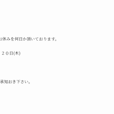
お休みを何日か頂いております。

２０日(木)

承知おき下さい。
